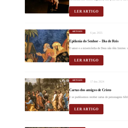
LER ARTIGO
ARTIGOS
6 jan. 2025
Epifania do Senhor – Dia de Reis
O amor e a misericórdia de Deus não têm limites: q
LER ARTIGO
ARTIGOS
17 dez. 2024
Cartas dos amigos de Cristo
E se pudéssemos receber cartas de personagens bíbl
LER ARTIGO