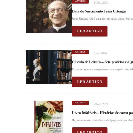
ARTIGOS
11 dez. 2024
Data de Nascimento Jesus Urteaga
Jesus Urteaga não é para nós um mero autor. Por est
LER ARTIGO
ARTIGOS
6 dez. 2024
Círculo de Leitura – Sete profetas e a g
É comum que nos perguntemos – a respeito de vário
LER ARTIGO
ARTIGOS
23 out. 2024
Livro Infalíveis – Histórias de como p
Há, entre todos os mistérios da Igreja, um que cha
LER ARTIGO