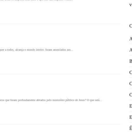
v
A
A
uer a todos, alcança o mundo inteiro: foram anunciados aos...
B
C
C
C
icos que foram profundamente afetados pelo ministério público de Jesus? O que será...
E
E
É