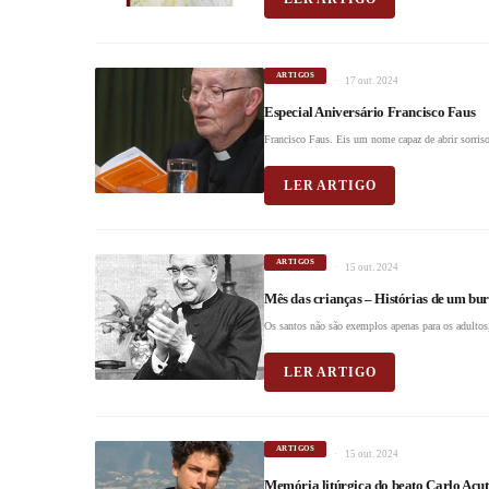
ARTIGOS
17 out. 2024
Especial Aniversário Francisco Faus
Francisco Faus. Eis um nome capaz de abrir sorriso
LER ARTIGO
ARTIGOS
15 out. 2024
Mês das crianças – Histórias de um bur
Os santos não são exemplos apenas para os adultos,
LER ARTIGO
ARTIGOS
15 out. 2024
Memória litúrgica do beato Carlo Acut