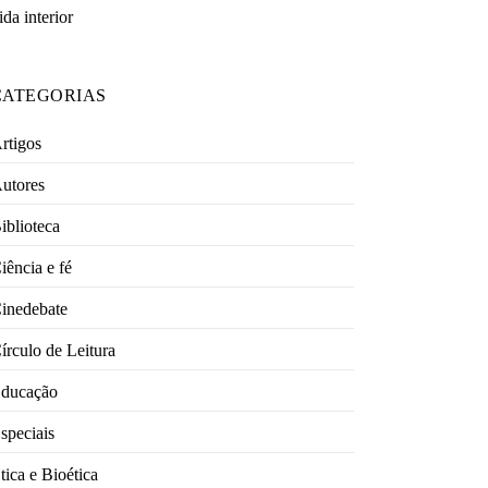
ida interior
CATEGORIAS
rtigos
utores
iblioteca
iência e fé
inedebate
írculo de Leitura
ducação
speciais
tica e Bioética