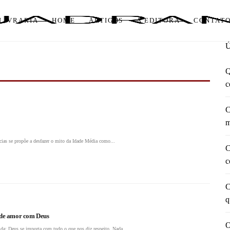
LIVRARIA
HOME
ARTIGOS
A EDITORA
CONTAT
Q
c
C
m
cias se propõe a desfazer o mito da Idade Média como...
C
c
C
q
e de amor com Deus
O
ida: Deus se importa com tudo o que nos diz respeito. Nada...