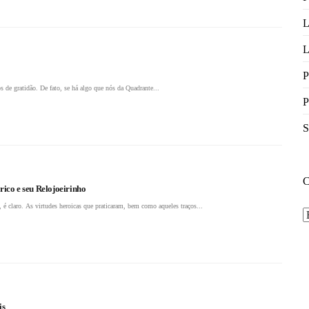
L
L
P
s de gratidão. De fato, se há algo que nós da Quadrante...
P
S
rico e seu Relojoeirinho
 é claro. As virtudes heroicas que praticaram, bem como aqueles traços...
C
is