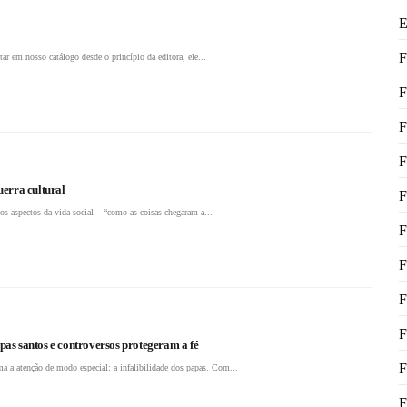
E
F
ar em nosso catálogo desde o princípio da editora, ele...
F
F
F
uerra cultural
F
s aspectos da vida social – “como as coisas chegaram a...
F
F
F
F
apas santos e controversos protegeram a fé
F
ma a atenção de modo especial: a infalibilidade dos papas. Com...
F