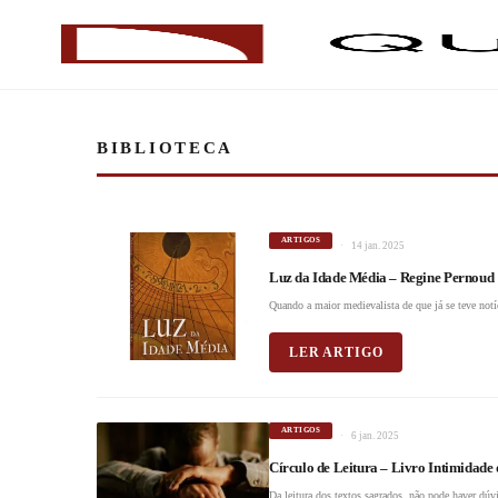
BIBLIOTECA
ARTIGOS
14 jan. 2025
Luz da Idade Média – Regine Pernoud
Quando a maior medievalista de que já se teve notí
LER ARTIGO
ARTIGOS
6 jan. 2025
Círculo de Leitura – Livro Intimidad
Da leitura dos textos sagrados, não pode haver dúv