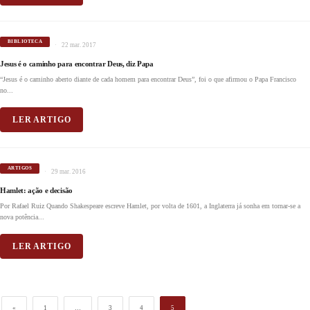
BIBLIOTECA
22 mar. 2017
Jesus é o caminho para encontrar Deus, diz Papa
“Jesus é o caminho aberto diante de cada homem para encontrar Deus”, foi o que afirmou o Papa Francisco
no...
LER ARTIGO
ARTIGOS
29 mar. 2016
Hamlet: ação e decisão
Por Rafael Ruiz Quando Shakespeare escreve Hamlet, por volta de 1601, a Inglaterra já sonha em tornar-se a
nova potência...
LER ARTIGO
«
1
…
3
4
5