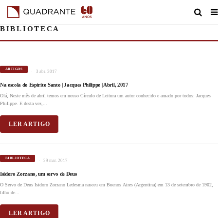
BIBLIOTECA
ARTIGOS
3 abr. 2017
Na escola do Espírito Santo | Jacques Philippe | Abril, 2017
Olá, Neste mês de abril temos em nosso Círculo de Leitura um autor conhecido e amado por todos: Jacques
Philippe. E desta vez,...
LER ARTIGO
BIBLIOTECA
29 mar. 2017
Isidoro Zorzano, um servo de Deus
O Servo de Deus Isidoro Zorzano Ledesma nasceu em Buenos Aires (Argentina) em 13 de setembro de 1902,
filho de...
LER ARTIGO