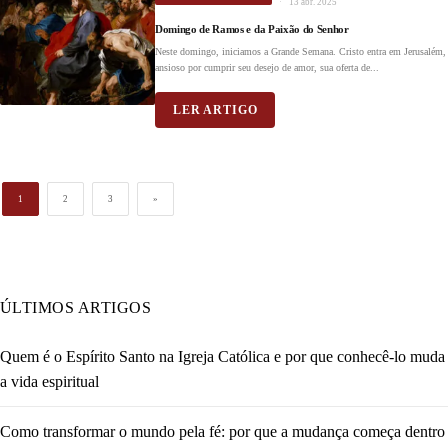
13 abr. 2025
Domingo de Ramos e da Paixão do Senhor
Neste domingo, iniciamos a Grande Semana. Cristo entra em Jerusalém,
ansioso por cumprir seu desejo de amor, sua oferta de...
LER ARTIGO
1
2
3
»
ÚLTIMOS ARTIGOS
Quem é o Espírito Santo na Igreja Católica e por que conhecê-lo muda
a vida espiritual
Como transformar o mundo pela fé: por que a mudança começa dentro