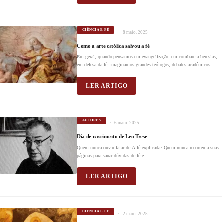
CIÊNCIA E FÉ
8 maio. 2025
Como a arte católica salvou a fé
Em geral, quando pensamos em evangelização, em combate a heresias,
em defesa da fé, imaginamos grandes teólogos, debates acadêmicos
acalorados,...
LER ARTIGO
AUTORES
6 maio. 2025
Dia de nascimento de Leo Trese
Quem nunca ouviu falar de A fé explicada? Quem nunca recorreu a suas
páginas para sanar dúvidas de fé e...
LER ARTIGO
CIÊNCIA E FÉ
2 maio. 2025