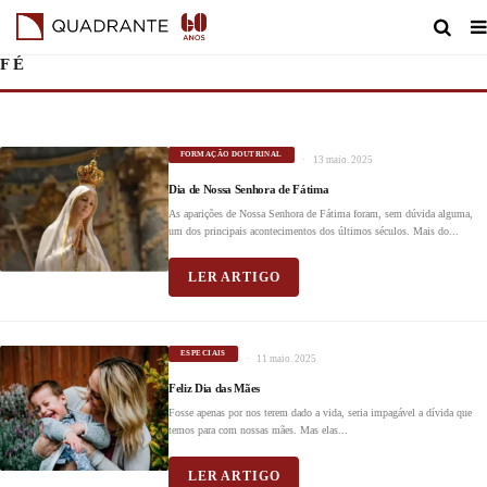
FÉ
FORMAÇÃO DOUTRINAL
13 maio. 2025
Dia de Nossa Senhora de Fátima
As aparições de Nossa Senhora de Fátima foram, sem dúvida alguma,
um dos principais acontecimentos dos últimos séculos. Mais do...
LER ARTIGO
ESPECIAIS
11 maio. 2025
Feliz Dia das Mães
Fosse apenas por nos terem dado a vida, seria impagável a dívida que
temos para com nossas mães. Mas elas...
LER ARTIGO