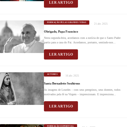
LER ARTIGO
FORMAÇÃO PELAS GRANDES VIDAS
21 abr. 2025
Obrigado, Papa Francisco
Nesta segunda-feira, acordamos com a notícia de que o Santo Padre
partiu para a casa do Pai. Acordamos, portanto, sentindo-nos...
LER ARTIGO
AUTORES
16 abr. 2025
Santa Bernadette Soubirous
As imagens de Lourdes – com seus peregrinos, seus doentes, todos
motivados pela fé na Virgem – impressionam. E impressiona...
LER ARTIGO
FORMAÇÃO ESPIRITUAL