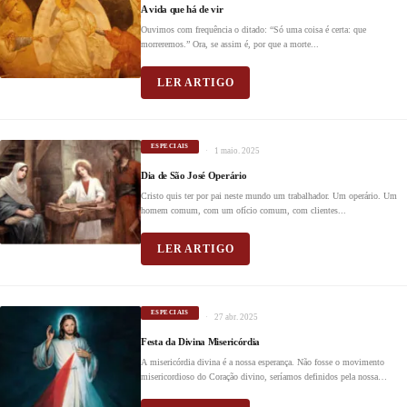
A vida que há de vir
Ouvimos com frequência o ditado: “Só uma coisa é certa: que
morreremos.” Ora, se assim é, por que a morte...
LER ARTIGO
ESPECIAIS
1 maio. 2025
Dia de São José Operário
Cristo quis ter por pai neste mundo um trabalhador. Um operário. Um
homem comum, com um ofício comum, com clientes...
LER ARTIGO
ESPECIAIS
27 abr. 2025
Festa da Divina Misericórdia
A misericórdia divina é a nossa esperança. Não fosse o movimento
misericordioso do Coração divino, seríamos definidos pela nossa
fraqueza,...