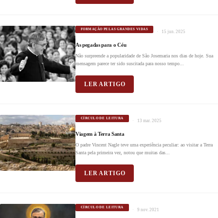
FORMAÇÃO PELAS GRANDES VIDAS
15 jun. 2025
As pegadas para o Céu
Não surpreende a popularidade de São Josemaria nos dias de hoje. Sua
mensagem parece ter sido suscitada para nosso tempo...
LER ARTIGO
CÍRCULO DE LEITURA
13 mar. 2025
Viagem à Terra Santa
O padre Vincent Nagle teve uma experiência peculiar: ao visitar a Terra
Santa pela primeira vez, notou que muitas das...
LER ARTIGO
CÍRCULO DE LEITURA
9 nov. 2021