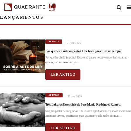
LANÇAMENTOS
ARTIGOS
21 jan. 2026
Por que ler ainda importa? Dez teses para o nosso tempo
Por que ler ainda importa? Dez teses para o nosso tempo Em todas as
épocas, ler foi mais do que...
LER ARTIGO
AUTORES
30 dez. 2025
Três Leituras Essenciais de José Maria Rodrigues Ramos.
Sempre gostei de biografias. Os leitores que tiveram em mãos meus dois
anteriores livros, publicados pela Quadrante, não terão dúvidas...
LER ARTIGO