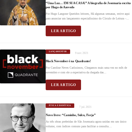
“Uma Luz… EM SUA CASA!” A biografia de Josemaria escrita
por Hugo de Azevedo
Por Hugo Langone Queridos leitores, Há algumas semanas, estive aqui
para anunciar um lançamento especialíssimo do Círculo de Leitura –...
LER ARTIGO
LANÇAMENTOS
9 nov. 2021
Black November é na Quadrante!
Por Caroline Neves Caríssimos, Chegamos mais uma vez no mês de
novembro e com ele a expectativa da chegada das...
LER ARTIGO
ÉTICA E BIOÉTICA
7 jul. 2021
Novo livro: “Caminho, Sulco, Forja”
As três obras preferidas de São Josemaria agora unidas em um único
volume, com índices comuns para facilitar a consulta....