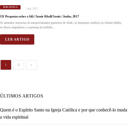
BIBLIOTECA
7 ago. 2017
111 Perguntas sobre o Islã | Samir Khalil Samir | Junho, 2017
Os atentados terroristas de autoproclamados guerreiros de Allah, os frequentes conflitos no Oriente Médio,
os fluxos migratórios e a presença de milhões...
LER ARTIGO
1
2
»
ÚLTIMOS ARTIGOS
Quem é o Espírito Santo na Igreja Católica e por que conhecê-lo muda
a vida espiritual