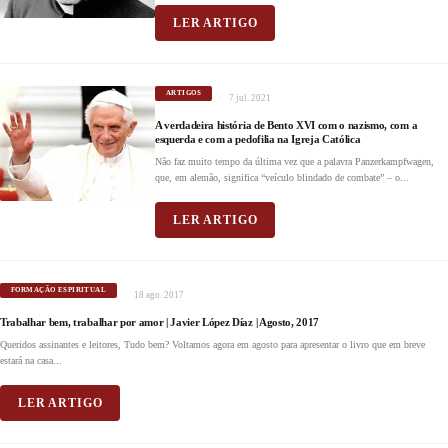
LER ARTIGO
ARTIGOS
7 jul. 2021
A verdadeira história de Bento XVI com o nazismo, com a
esquerda e com a pedofilia na Igreja Católica
Não faz muito tempo da última vez que a palavra Panzerkampfwagen,
que, em alemão, significa “veículo blindado de combate” – o...
LER ARTIGO
FORMAÇÃO ESPIRITUAL
18 ago. 2017
Trabalhar bem, trabalhar por amor | Javier López Díaz | Agosto, 2017
Queridos assinantes e leitores, Tudo bem? Voltamos agora em agosto para apresentar o livro que em breve
estará na casa...
LER ARTIGO