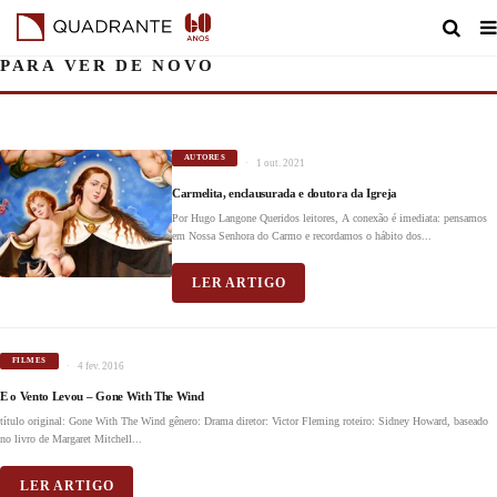
PARA VER DE NOVO
AUTORES
1 out. 2021
Carmelita, enclausurada e doutora da Igreja
Por Hugo Langone Queridos leitores, A conexão é imediata: pensamos
em Nossa Senhora do Carmo e recordamos o hábito dos...
LER ARTIGO
FILMES
4 fev. 2016
E o Vento Levou – Gone With The Wind
título original: Gone With The Wind gênero: Drama diretor: Victor Fleming roteiro: Sidney Howard, baseado
no livro de Margaret Mitchell...
LER ARTIGO