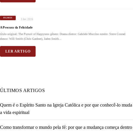
FILMES
3 fev. 2016
A Procura da Felicidade
título original: The Pursuit of Happyness gênero: Drama diretor: Gabriele Muccino roteiro: Steve Conrad
elenco: Will Smith (Chris Gardner), Jaden Smith...
LER ARTIGO
ÚLTIMOS ARTIGOS
Quem é o Espírito Santo na Igreja Católica e por que conhecê-lo muda
a vida espiritual
Como transformar o mundo pela fé: por que a mudança começa dentro