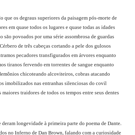
do que os degraus superiores da paisagem pós-morte de
tores em quase todos os lugares e quase todas as idades
rno são povoados por uma série assombrosa de guardas
 Cérbero de três cabeças cortando a pele dos gulosos
ontramos pecadores transfigurados em árvores enquanto
mos tiranos fervendo em torrentes de sangue enquanto
emônios chicoteando alcoviteiros, cobras atacando
os imobilizados nas entranhas silenciosas do covil
s maiores traidores de todos os tempos entre seus dentes
e deram longevidade à primeira parte do poema de Dante.
edos no Inferno de Dan Brown, falando com a curiosidade