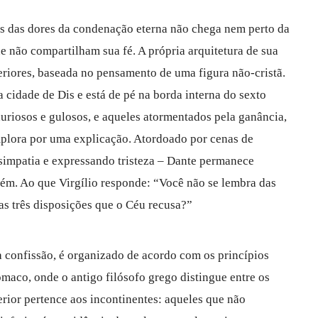
os das dores da condenação eterna não chega nem perto da
e não compartilham sua fé. A própria arquitetura de sua
eriores, baseada no pensamento de uma figura não-cristã.
 cidade de Dis e está de pé na borda interna do sexto
uxuriosos e gulosos, e aqueles atormentados pela ganância,
implora por uma explicação. Atordoado por cenas de
impatia e expressando tristeza – Dante permanece
lém. Ao que Virgílio responde: “Você não se lembra das
as três disposições que o Céu recusa?”
a confissão, é organizado de acordo com os princípios
ômaco, onde o antigo filósofo grego distingue entre os
erior pertence aos incontinentes: aqueles que não