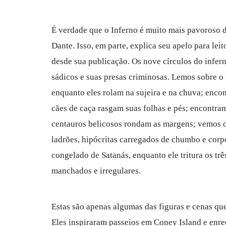
É verdade que o Inferno é muito mais pavoroso 
Dante. Isso, em parte, explica seu apelo para lei
desde sua publicação. Os nove círculos do infe
sádicos e suas presas criminosas. Lemos sobre o
enquanto eles rolam na sujeira e na chuva; enc
cães de caça rasgam suas folhas e pés; encontra
centauros belicosos rondam as margens; vemos d
ladrões, hipócritas carregados de chumbo e corp
congelado de Satanás, enquanto ele tritura os trê
manchados e irregulares.
Estas são apenas algumas das figuras e cenas qu
Eles inspiraram passeios em Coney Island e enr