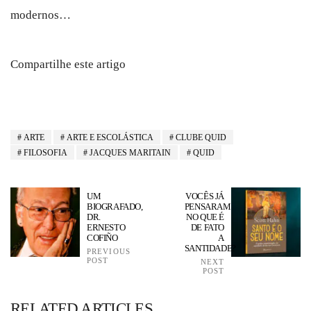
modernos…
Compartilhe este artigo
ARTE
ARTE E ESCOLÁSTICA
CLUBE QUID
FILOSOFIA
JACQUES MARITAIN
QUID
UM
VOCÊS JÁ
BIOGRAFADO,
PENSARAM
DR.
NO QUE É
ERNESTO
DE FATO
COFIÑO
A
SANTIDADE?
PREVIOUS
POST
NEXT
POST
RELATED ARTICLES