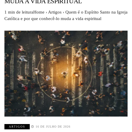
MUDA A VIDA ESPIRITUAL
1 min de leituraHome › Artigos › Quem é o Espírito Santo na Igreja
Católica e por que conhecê-lo muda a vida espiritual
ARTIGOS
16 DE JULHO DE 2026