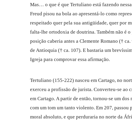
Mas… o que é que Tertuliano está fazendo nessa h
Freud pisou na bola ao apresentá-lo como repres
respeitado quer pela sua antigüidade, quer por mu
falta-lhe ortodoxia de doutrina. Também não é o 
posição caberia antes a Clemente Romano († ca. 
de Antioquia († ca. 107). E bastaria um brevíss
Igreja para comprovar essa afirmação.
Tertuliano (155-222) nasceu em Cartago, no nor
exerceu a profissão de jurista. Converteu-se ao 
em Cartago. A partir de então, tornou-se um dos 
com um tom um tanto violento. Em 207, passou pa
moral absoluto, e que perduraria no norte da Áfr