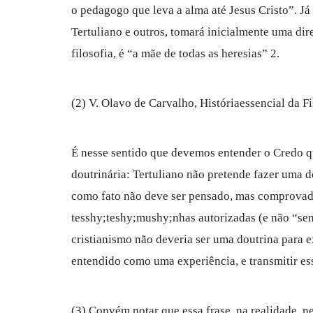
o pedagogo que leva a alma até Jesus Cristo”. Já 
Tertuliano e outros, tomará inicialmente uma di
filosofia, é “a mãe de todas as heresias” 2.
(2) V. Olavo de Carvalho, Históriaessencial da Fil
É nesse sentido que devemos entender o Credo q
doutrinária: Tertuliano não pretende fazer uma dou
como fato não deve ser pensado, mas comprovad
tesshy;teshy;mushy;nhas autorizadas (e não “sen
cristianismo não deveria ser uma doutrina para ex
entendido como uma experiência, e transmitir ess
(3) Convém notar que essa frase, na realidade, n