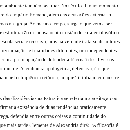
a um ambiente também peculiar. No século II, num momento
ntro do Império Romano, além das acusações externas à
rnas na Igreja. Ao mesmo tempo, surge o que veio a ser
de estruturação do pensamento cristão de caráter filosófico
escola seria excessivo, pois na verdade trata-se de autores
 preocupações e finalidades diferentes, ora independentes
e com a preocupação de defender a fé cristã dos diversos
ncipiente. A tendência apologética, defensiva, é o que
nam pela eloqüência retórica, no que Tertuliano era mestre.
das dissidências na Patrística se referiam à aceitação ou
afirmar a existência de duas tendências praticamente
rega, defendia entre outras coisas a continuidade do
ue mais tarde Clemente de Alexandria dirá: “A filosofia é