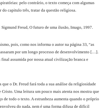
spiratórias: pelo contrário, o texto começa com algumas
do capitulo três, tratar da questão religiosa.
é: Sigmund Freud, O futuro de uma ilusão, Imago, 1997.
anismo, pois, como nos informa o autor na página 33, “as
 passaram por um longo processo de desenvolvimento […].
 final assumida por nossa atual civilização branca e
ue o Dr. Freud fará toda a sua análise da religiosidade
e Cristo. Uma leitura um pouco mais atenta nos mostra que
ngo de todo o texto. A estranheza aumenta quando o próprio
senvolveu do nada, nem é uma forma difusa de difícil