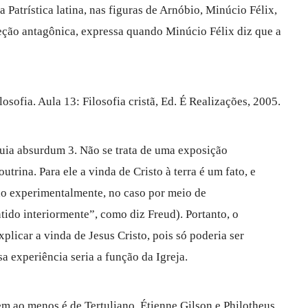
a Patrística latina, nas figuras de Arnóbio, Minúcio Félix,
reção antagônica, expressa quando Minúcio Félix diz que a
osofia. Aula 13: Filosofia cristã, Ed. É Realizações, 2005.
uia absurdum 3. Não se trata de uma exposição
trina. Para ele a vinda de Cristo à terra é um fato, e
o experimentalmente, no caso por meio de
tido interiormente”, como diz Freud). Portanto, o
plicar a vinda de Jesus Cristo, pois só poderia ser
a experiência seria a função da Igreja.
em ao menos é de Tertuliano. Étienne Gilson e Philotheus