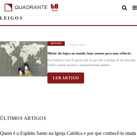
LEIGOS
ARTIGOS
19 jun. 2019
Missão dos leigos no mundo, hoje: pontos para uma reflexão
Por Francisco Faus É preciso que os que têm o encargo de dar formação
católica saibam assumir a responsabilidade perante...
LER ARTIGO
ÚLTIMOS ARTIGOS
Quem é o Espírito Santo na Igreja Católica e por que conhecê-lo muda