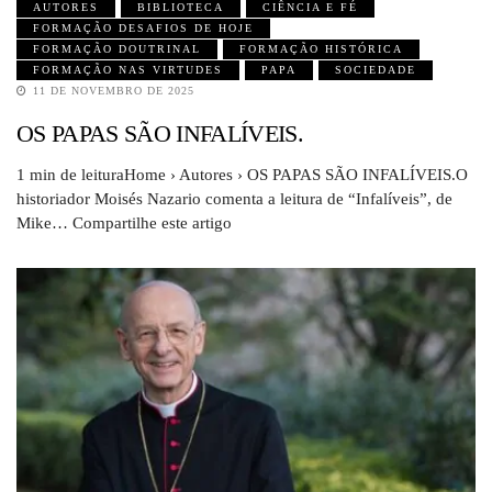
AUTORES
BIBLIOTECA
CIÊNCIA E FÉ
FORMAÇÃO DESAFIOS DE HOJE
FORMAÇÃO DOUTRINAL
FORMAÇÃO HISTÓRICA
FORMAÇÃO NAS VIRTUDES
PAPA
SOCIEDADE
11 DE NOVEMBRO DE 2025
OS PAPAS SÃO INFALÍVEIS.
1 min de leituraHome › Autores › OS PAPAS SÃO INFALÍVEIS.O
historiador Moisés Nazario comenta a leitura de “Infalíveis”, de
Mike… Compartilhe este artigo