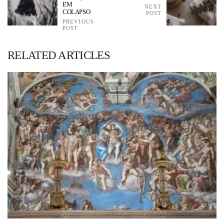
EM
NEXT
COLAPSO
POST
PREVIOUS
POST
RELATED ARTICLES