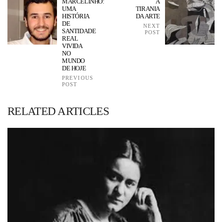
MARCELINHO:
A
UMA
TIRANIA
HISTÓRIA
DA ARTE
DE
NEXT
SANTIDADE
POST
REAL
VIVIDA
NO
MUNDO
DE HOJE
PREVIOUS
POST
RELATED ARTICLES