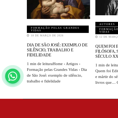
AUTORES
FORMAÇÃO PELAS GRANDES
FORMAÇÃO
VIDAS
VIDAS
18 DE MARÇO DE 2026
12 DE MARÇ
DIA DE SÃO JOSÉ: EXEMPLO DE
QUEM FOI E
SILÊNCIO, TRABALHO E
FILÓSOFA,
FIDELIDADE
SÉCULO X
1 min de leituraHome › Artigos ›
1 min de leit
Formação pelas Grandes Vidas › Dia
Quem foi Edit
de São José: exemplo de silêncio,
e mártir do s
trabalho e fidelidade
livros que… C