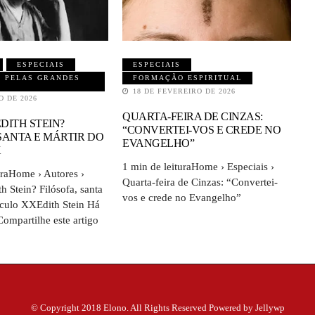
ESPECIAIS
ESPECIAIS
 PELAS GRANDES
FORMAÇÃO ESPIRITUAL
18 DE FEVEREIRO DE 2026
O DE 2026
QUARTA-FEIRA DE CINZAS:
DITH STEIN?
“CONVERTEI-VOS E CREDE NO
 SANTA E MÁRTIR DO
EVANGELHO”
X
1 min de leituraHome › Especiais ›
uraHome › Autores ›
Quarta-feira de Cinzas: “Convertei-
h Stein? Filósofa, santa
vos e crede no Evangelho”
éculo XXEdith Stein Há
ompartilhe este artigo
© Copyright 2018 Elono. All Rights Reserved Powered by Jellywp