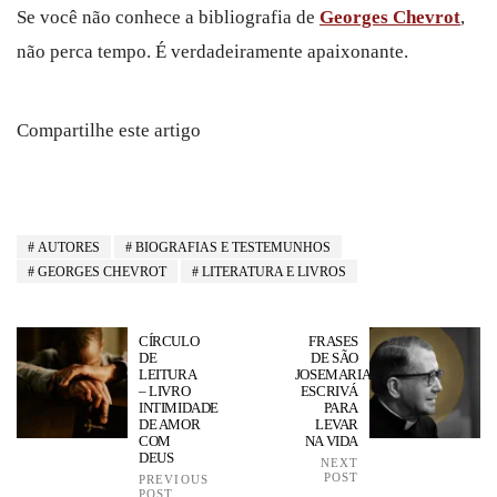
Se você não conhece a bibliografia de
Georges Chevrot
,
não perca tempo. É verdadeiramente apaixonante.
Compartilhe este artigo
AUTORES
BIOGRAFIAS E TESTEMUNHOS
GEORGES CHEVROT
LITERATURA E LIVROS
CÍRCULO
FRASES
DE
DE SÃO
LEITURA
JOSEMARIA
– LIVRO
ESCRIVÁ
INTIMIDADE
PARA
DE AMOR
LEVAR
COM
NA VIDA
DEUS
NEXT
POST
PREVIOUS
POST