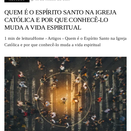
QUEM É O ESPÍRITO SANTO NA IGREJA
CATÓLICA E POR QUE CONHECÊ-LO
MUDA A VIDA ESPIRITUAL
1 min de leituraHome › Artigos › Quem é o Espírito Santo na Igreja
Católica e por que conhecê-lo muda a vida espiritual