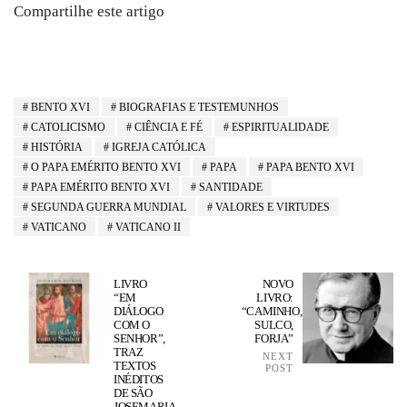
Compartilhe este artigo
BENTO XVI
BIOGRAFIAS E TESTEMUNHOS
CATOLICISMO
CIÊNCIA E FÉ
ESPIRITUALIDADE
HISTÓRIA
IGREJA CATÓLICA
O PAPA EMÉRITO BENTO XVI
PAPA
PAPA BENTO XVI
PAPA EMÉRITO BENTO XVI
SANTIDADE
SEGUNDA GUERRA MUNDIAL
VALORES E VIRTUDES
VATICANO
VATICANO II
LIVRO
NOVO
“EM
LIVRO:
DIÁLOGO
“CAMINHO,
COM O
SULCO,
SENHOR”,
FORJA”
TRAZ
NEXT
TEXTOS
POST
INÉDITOS
DE SÃO
JOSEMARIA