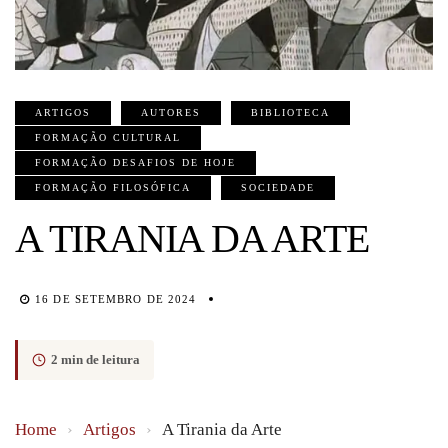
ARTIGOS
AUTORES
BIBLIOTECA
FORMAÇÃO CULTURAL
FORMAÇÃO DESAFIOS DE HOJE
FORMAÇÃO FILOSÓFICA
SOCIEDADE
A TIRANIA DA ARTE
16 DE SETEMBRO DE 2024
2 min de leitura
Home
›
Artigos
›
A Tirania da Arte