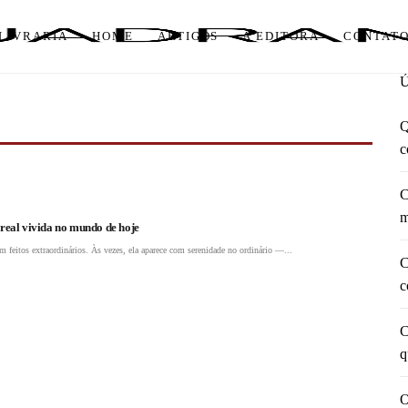
LIVRARIA
HOME
ARTIGOS
A EDITORA
CONTAT
Q
c
C
m
 real vivida no mundo de hoje
m feitos extraordinários. Às vezes, ela aparece com serenidade no ordinário —...
C
c
C
q
O