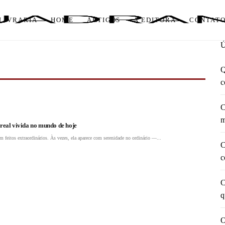
LIVRARIA
HOME
ARTIGOS
A EDITORA
CONTAT
Q
c
C
m
 real vivida no mundo de hoje
m feitos extraordinários. Às vezes, ela aparece com serenidade no ordinário —...
C
c
C
q
O