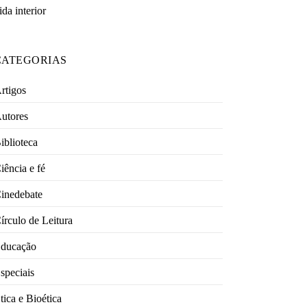
ida interior
CATEGORIAS
rtigos
utores
iblioteca
iência e fé
inedebate
írculo de Leitura
ducação
speciais
tica e Bioética