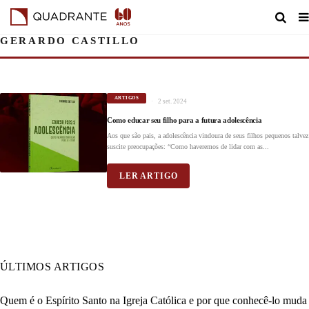
GERARDO CASTILLO
ARTIGOS
2 set. 2024
Como educar seu filho para a futura adolescência
Aos que são pais, a adolescência vindoura de seus filhos pequenos talvez
suscite preocupações: “Como haveremos de lidar com as...
LER ARTIGO
ÚLTIMOS ARTIGOS
Quem é o Espírito Santo na Igreja Católica e por que conhecê-lo muda