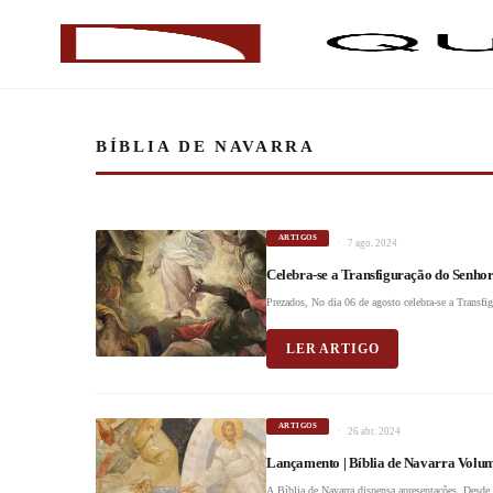
BÍBLIA DE NAVARRA
ARTIGOS
7 ago. 2024
Celebra-se a Transfiguração do Senho
Prezados, No dia 06 de agosto celebra-se a Transfigu
LER ARTIGO
ARTIGOS
26 abr. 2024
Lançamento | Bíblia de Navarra Volu
A Bíblia de Navarra dispensa apresentações. Desd