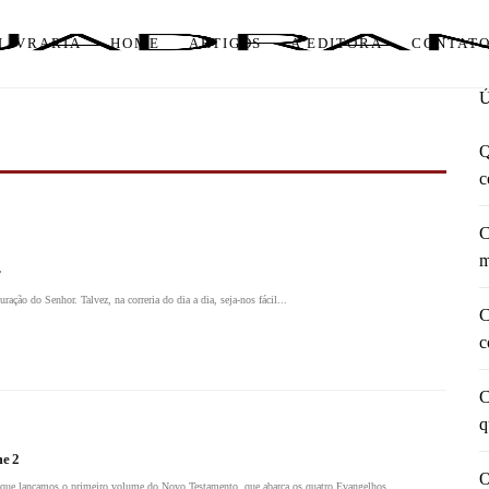
LIVRARIA
HOME
ARTIGOS
A EDITORA
CONTAT
Q
c
C
m
r
ração do Senhor. Talvez, na correria do dia a dia, seja-nos fácil...
C
c
C
q
me 2
O
e que lançamos o primeiro volume do Novo Testamento, que abarca os quatro Evangelhos,...