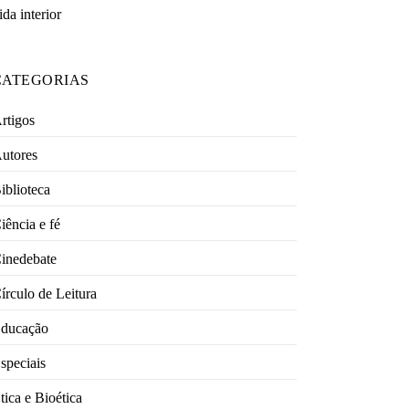
ida interior
CATEGORIAS
rtigos
utores
iblioteca
iência e fé
inedebate
írculo de Leitura
ducação
speciais
tica e Bioética