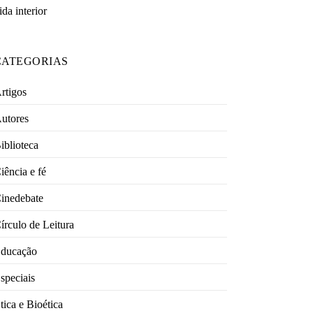
ida interior
CATEGORIAS
rtigos
utores
iblioteca
iência e fé
inedebate
írculo de Leitura
ducação
speciais
tica e Bioética