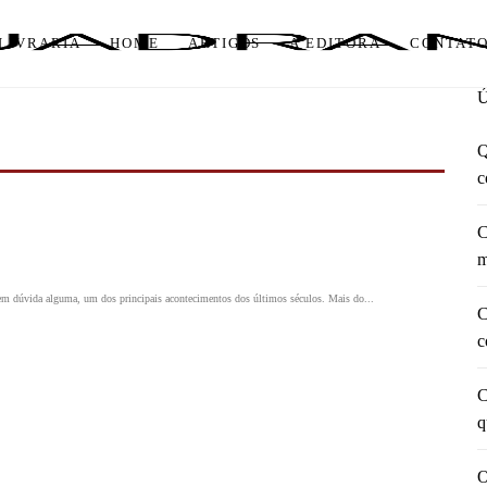
LIVRARIA
HOME
ARTIGOS
A EDITORA
CONTAT
Q
c
C
m
em dúvida alguma, um dos principais acontecimentos dos últimos séculos. Mais do...
C
c
C
q
O