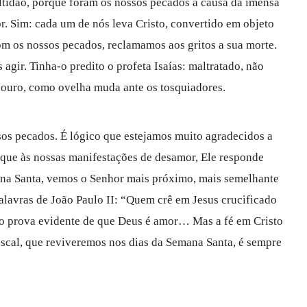
tidão, porque foram os nossos pecados a causa da imensa
r. Sim: cada um de nós leva Cristo, convertido em objeto
com os nossos pecados, reclamamos aos gritos a sua morte.
agir. Tinha-o predito o profeta Isaías: maltratado, não
douro, como ovelha muda ante os tosquiadores.
sos pecados. É lógico que estejamos muito agradecidos a
rque às nossas manifestações de desamor, Ele responde
na Santa, vemos o Senhor mais próximo, mais semelhante
avras de João Paulo II: “Quem crê em Jesus crucificado
mo prova evidente de que Deus é amor… Mas a fé em Cristo
ascal, que reviveremos nos dias da Semana Santa, é sempre