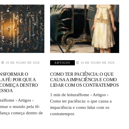
16 DE JULHO DE 2026
ARTIGOS
16 DE JULHO DE 2026
NSFORMAR O
COMO TER PACIÊNCIA: O QUE
A FÉ: POR QUE A
CAUSA A IMPACIÊNCIA E COMO
COMEÇA DENTRO
LIDAR COM OS CONTRATEMPOS
ESSOA
1 min de leituraHome › Artigos ›
uraHome › Artigos ›
Como ter paciência: o que causa a
rmar o mundo pela fé:
impaciência e como lidar com os
dança começa dentro de
contratempos