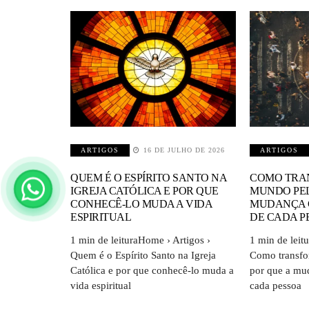
ARTIGOS
16 DE JULHO DE 2026
ARTIGOS
QUEM É O ESPÍRITO SANTO NA
COMO TRA
IGREJA CATÓLICA E POR QUE
MUNDO PEL
CONHECÊ-LO MUDA A VIDA
MUDANÇA 
ESPIRITUAL
DE CADA P
1 min de leituraHome › Artigos ›
1 min de leit
Quem é o Espírito Santo na Igreja
Como transfo
Católica e por que conhecê-lo muda a
por que a mu
vida espiritual
cada pessoa