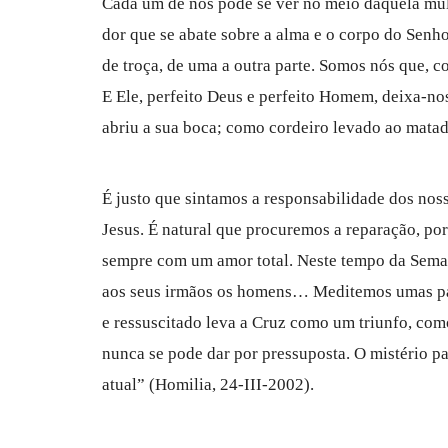
Cada um de nós pode se ver no meio daquela mul
dor que se abate sobre a alma e o corpo do Senho
de troça, de uma a outra parte. Somos nós que, 
E Ele, perfeito Deus e perfeito Homem, deixa-nos 
abriu a sua boca; como cordeiro levado ao mata
É justo que sintamos a responsabilidade dos nos
Jesus. É natural que procuremos a reparação, po
sempre com um amor total. Neste tempo da Sema
aos seus irmãos os homens… Meditemos umas pal
e ressuscitado leva a Cruz como um triunfo, co
nunca se pode dar por pressuposta. O mistério p
atual” (Homilia, 24-III-2002).