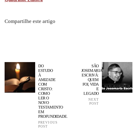
Compartilhe este artigo
DO
SÃO
ESTUDO
JOSEMARIA
À
ESCRIVÁ:
AMIZADE
QUEM
COM
FOI, VIDA
CRISTO:
E
COMO
LEGADO
LER O
NEXT
NOVO
POST
TESTAMENTO
EM
PROFUNDIDADE.
PREVIOUS
POST