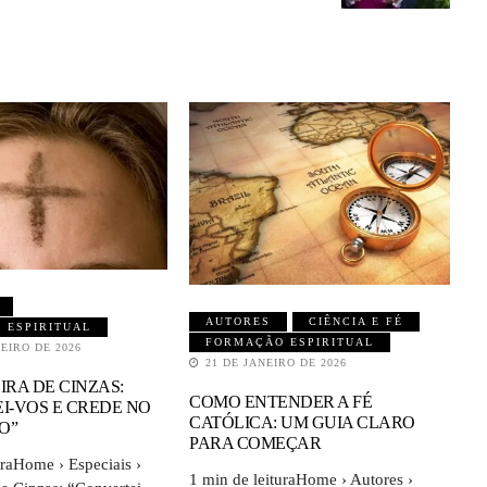
AUTORES
CIÊNCIA E FÉ
 ESPIRITUAL
FORMAÇÃO ESPIRITUAL
EIRO DE 2026
21 DE JANEIRO DE 2026
IRA DE CINZAS:
COMO ENTENDER A FÉ
I-VOS E CREDE NO
CATÓLICA: UM GUIA CLARO
O”
PARA COMEÇAR
uraHome › Especiais ›
1 min de leituraHome › Autores ›