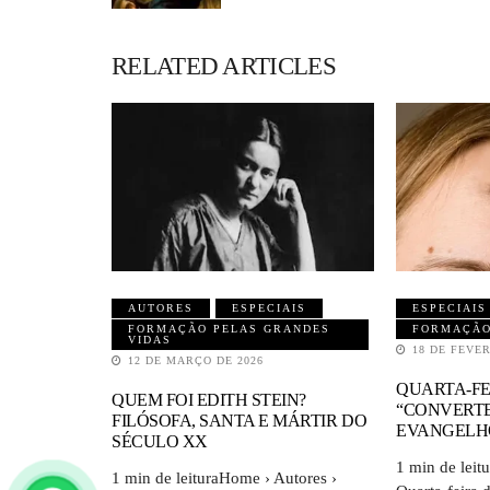
RELATED ARTICLES
AUTORES
ESPECIAIS
ESPECIAIS
FORMAÇÃO PELAS GRANDES
FORMAÇÃO
VIDAS
18 DE FEVER
12 DE MARÇO DE 2026
QUARTA-FE
QUEM FOI EDITH STEIN?
“CONVERTE
FILÓSOFA, SANTA E MÁRTIR DO
EVANGELH
SÉCULO XX
1 min de leit
1 min de leituraHome › Autores ›