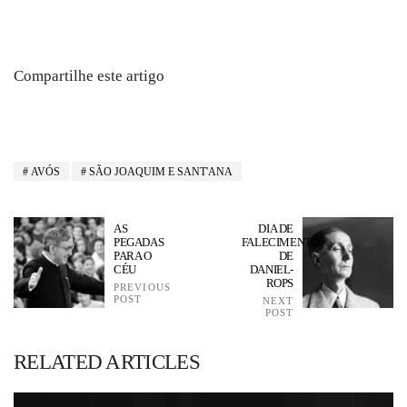
Compartilhe este artigo
AVÓS
SÃO JOAQUIM E SANT'ANA
AS
DIA DE
PEGADAS
FALECIMENTO
PARA O
DE
CÉU
DANIEL-
ROPS
PREVIOUS
POST
NEXT
POST
RELATED ARTICLES