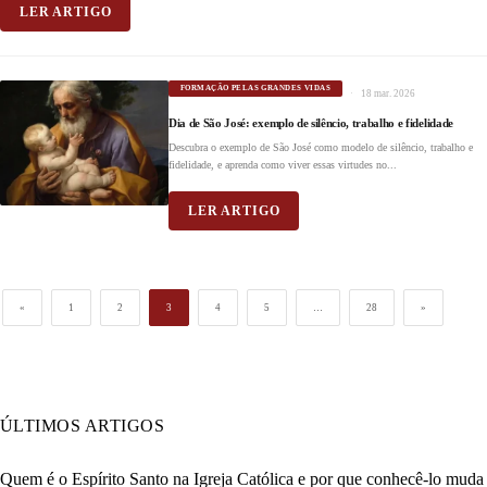
LER ARTIGO
FORMAÇÃO PELAS GRANDES VIDAS
18 mar. 2026
Dia de São José: exemplo de silêncio, trabalho e fidelidade
Descubra o exemplo de São José como modelo de silêncio, trabalho e
fidelidade, e aprenda como viver essas virtudes no...
LER ARTIGO
«
1
2
3
4
5
…
28
»
ÚLTIMOS ARTIGOS
Quem é o Espírito Santo na Igreja Católica e por que conhecê-lo muda