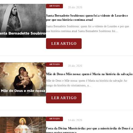
ARTIGOS
28 abr. 2026
Santa Bernadette Soubirous: quem foi a vidente de Lourdes e
por que sua história continua atual
Santa Bernadette Soubirous: quem foi a vidente de Lourdes e por que
sua história continua atual Santa Bernadette Soubirous foi...
LER ARTIGO
ARTIGOS
20 abr. 2026
Mãe de Deus e Mãe nossa: quem é Maria na história da salvação
Mãe de Deus e Mãe nossa: quem é Maria na história da salvação Ao
longo da história do cristianismo, a...
LER ARTIGO
ARTIGOS
14 abr. 2026
Festa da Divina Misericórdia: por que a misericórdia de Deus é a
nossa maior esperança