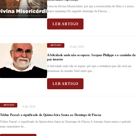
Festa da Divina Misericórdia: por que a misericórdia de Deus é a nossa
maior esperança No segundo domingo da Páscoa,...
LER ARTIGO
ARTIGOS
10 abr. 2026
A felicidade onde não se espera: Jacques Philippe e o caminho da
paz interior
A felicidade onde não se espera: por que a verdadeira paz não está nas
promessas do mundo Você sente que...
LER ARTIGO
ARTIGOS
6 abr. 2026
Tríduo Pascal: o significado da Quinta-feira Santa ao Domingo de Páscoa
Tríduo Pascal: o significado da Quinta-feira Santa ao Domingo de Páscoa A Semana Santa marca o período
mais importante do...