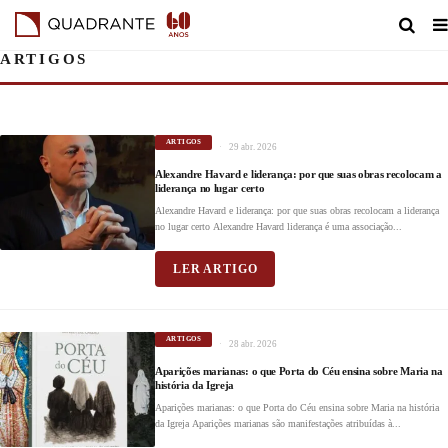
ARTIGOS
ARTIGOS
29 abr. 2026
Alexandre Havard e liderança: por que suas obras recolocam a
liderança no lugar certo
Alexandre Havard e liderança: por que suas obras recolocam a liderança
no lugar certo Alexandre Havard liderança é uma associação...
LER ARTIGO
ARTIGOS
28 abr. 2026
Aparições marianas: o que Porta do Céu ensina sobre Maria na
história da Igreja
Aparições marianas: o que Porta do Céu ensina sobre Maria na história
da Igreja Aparições marianas são manifestações atribuídas à...