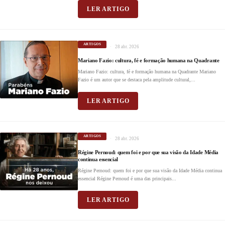
LER ARTIGO
ARTIGOS
28 abr. 2026
Mariano Fazio: cultura, fé e formação humana na Quadrante
Mariano Fazio: cultura, fé e formação humana na Quadrante Mariano
Fazio é um autor que se destaca pela amplitude cultural,...
LER ARTIGO
ARTIGOS
28 abr. 2026
Régine Pernoud: quem foi e por que sua visão da Idade Média
continua essencial
Régine Pernoud: quem foi e por que sua visão da Idade Média continua
essencial Régine Pernoud é uma das principais...
LER ARTIGO